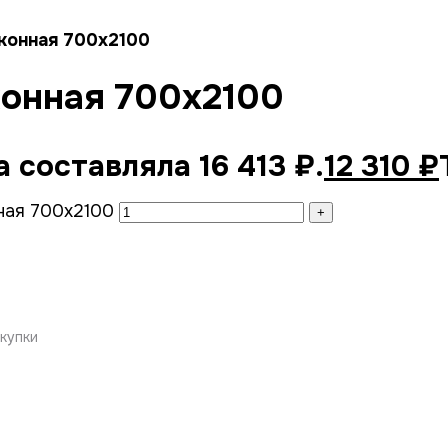
конная 700х2100
конная 700х2100
 составляла 16 413 ₽.
12 310
₽
ная 700х2100
купки