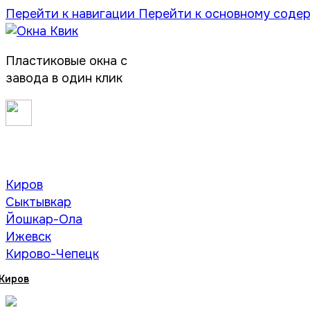
Перейти к навигации
Перейти к основному соде
Пластиковые окна с
завода в один клик
Киров
Сыктывкар
Йошкар-Ола
Ижевск
Кирово-Чепецк
Киров