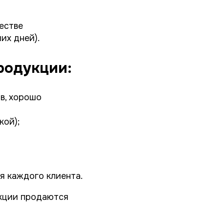
честве
их дней).
родукции:
в, хорошо
кой);
я каждого клиента.
укции продаются